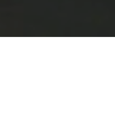
© Copyright 2020 Shammass Sociedade de Advogados
- Todos os direitos reservados
Áreas de Atuação
Direito Civil e Empresarial
Assessoria jurídica na negociação,
elaboração e gestão de contratos;
constituição e dissolução de sociedades;
discussões judiciais relacionadas a